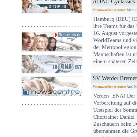
ADAC Cyclassics H
Verantwortlicher Autor:
Markus
Hamburg (DEU) [E
ihre Teams für das
16. August vorgeste
WorldTeams und vi
der Metropolregion
Mannschaften ist n
einem späteren Zei
SV Werder Bremen s
Verantwortlicher Autor:
Axel K
Verden [ENA] Der S
Vorbereitung auf di
Testspiel der Somm
Cheftrainer Daniel
Zuschauern beim FC
übernahmen die Grü