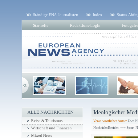
Ständige ENA-Journalisten
Index
Status-Abfra
Startseite
Redaktions-Login
Fotogaler
Ideologischer Med
ALLE NACHRICHTEN
Reise & Tourismus
Verantwortlicher Autor:
Uwe Hi
Nachricht/Bericht: +++ Sport-
Wirtschaft und Finanzen
Mixed News