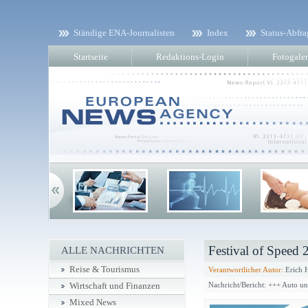
Ständige ENA-Journalisten
Index
Status-Abfra
Startseite
Redaktions-Login
Fotogaler
Festival of Speed 
ALLE NACHRICHTEN
Reise & Tourismus
Verantwortlicher Autor:
Erich 
Nachricht/Bericht: +++ Auto u
Wirtschaft und Finanzen
Mixed News