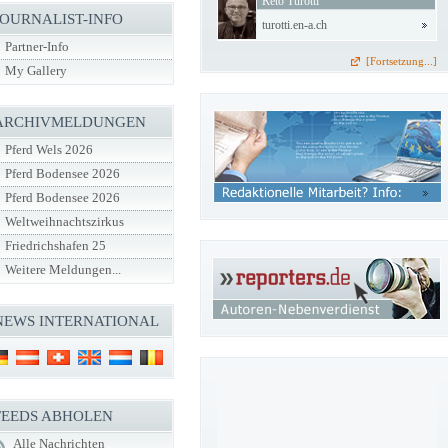
Reto Turotti
JOURNALIST-INFO
turotti.en-a.ch
Partner-Info
[Fortsetzung...]
My Gallery
ARCHIVMELDUNGEN
Pferd Wels 2026
Pferd Bodensee 2026
Pferd Bodensee 2026
Weltweihnachtszirkus
Friedrichshafen 25
Weitere Meldungen...
NEWS INTERNATIONAL
FEEDS ABHOLEN
Alle Nachrichten