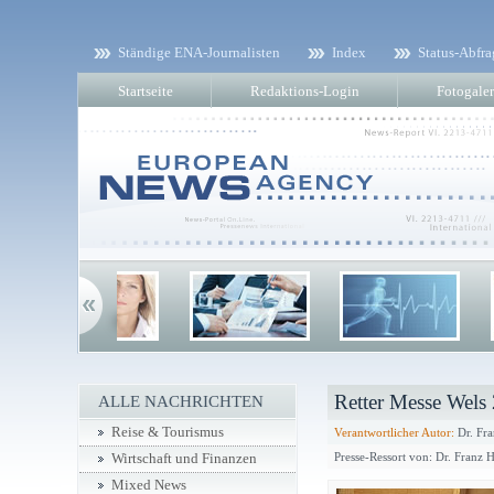
Ständige ENA-Journalisten
Index
Status-Abfra
Startseite
Redaktions-Login
Fotogaler
Retter Messe Wels
ALLE NACHRICHTEN
Reise & Tourismus
Verantwortlicher Autor:
Dr. Fra
Presse-Ressort von: Dr. Franz 
Wirtschaft und Finanzen
Mixed News