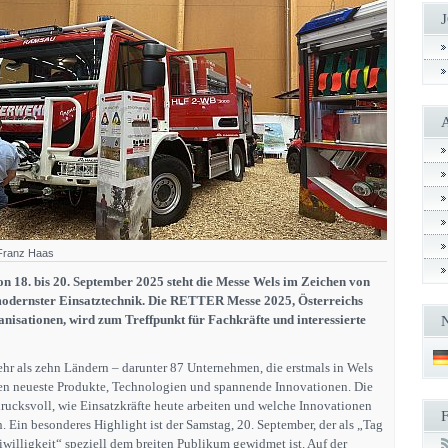
 Franz Haas
n 18. bis 20. September 2025 steht die Messe Wels im Zeichen von
modernster Einsatztechnik. Die RETTER Messe 2025, Österreichs
nisationen, wird zum Treffpunkt für Fachkräfte und interessierte
ehr als zehn Ländern – darunter 87 Unternehmen, die erstmals in Wels
eren neueste Produkte, Technologien und spannende Innovationen. Die
ucksvoll, wie Einsatzkräfte heute arbeiten und welche Innovationen
 Ein besonderes Highlight ist der Samstag, 20. September, der als „Tag
iwilligkeit“ speziell dem breiten Publikum gewidmet ist. Auf der