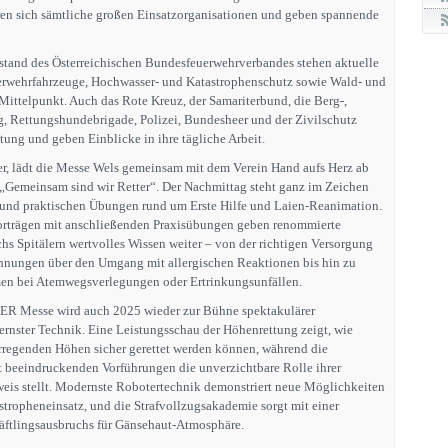
n sich sämtliche großen Einsatzorganisationen und geben spannende
tand des Österreichischen Bundesfeuerwehrverbandes stehen aktuelle
wehrfahrzeuge, Hochwasser- und Katastrophenschutz sowie Wald- und
ttelpunkt. Auch das Rote Kreuz, der Samariterbund, die Berg-,
, Rettungshundebrigade, Polizei, Bundesheer und der Zivilschutz
tung und geben Einblicke in ihre tägliche Arbeit.
r, lädt die Messe Wels gemeinsam mit dem Verein Hand aufs Herz ab
Gemeinsam sind wir Retter“. Der Nachmittag steht ganz im Zeichen
und praktischen Übungen rund um Erste Hilfe und Laien-Reanimation.
orträgen mit anschließenden Praxisübungen geben renommierte
hs Spitälern wertvolles Wissen weiter – von der richtigen Versorgung
nnungen über den Umgang mit allergischen Reaktionen bis hin zu
n bei Atemwegsverlegungen oder Ertrinkungsunfällen.
ER Messe wird auch 2025 wieder zur Bühne spektakulärer
rnster Technik. Eine Leistungsschau der Höhenrettung zeigt, wie
regenden Höhen sicher gerettet werden können, während die
 beeindruckenden Vorführungen die unverzichtbare Rolle ihrer
eweis stellt. Modernste Robotertechnik demonstriert neue Möglichkeiten
stropheneinsatz, und die Strafvollzugsakademie sorgt mit einer
ftlingsausbruchs für Gänsehaut-Atmosphäre.