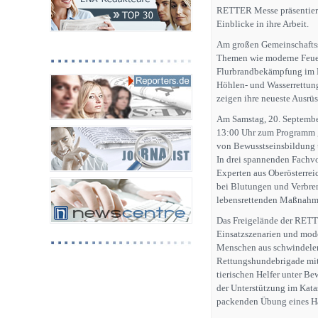
RETTER Messe präsentiere
Einblicke in ihre Arbeit.
Am großen Gemeinschaftss
Themen wie moderne Feuer
Flurbrandbekämpfung im Mi
Höhlen- und Wasserrettung
zeigen ihre neueste Ausrüs
Am Samstag, 20. Septembe
13:00 Uhr zum Programm „
von Bewusstseinsbildung 
In drei spannenden Fachv
Experten aus Oberösterreic
bei Blutungen und Verbre
lebensrettenden Maßnahme
Das Freigelände der RETT
Einsatzszenarien und mode
Menschen aus schwindeler
Rettungshundebrigade mit
tierischen Helfer unter B
der Unterstützung im Kata
packenden Übung eines Hä