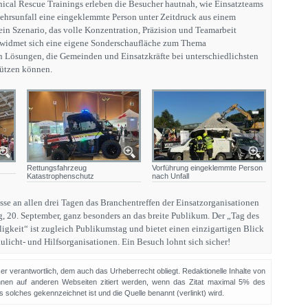
ical Rescue Trainings erleben die Besucher hautnah, wie Einsatzteams
hrsunfall eine eingeklemmte Person unter Zeitdruck aus einem
ein Szenario, das volle Konzentration, Präzision und Teamarbeit
u widmet sich eine eigene Sonderschaufläche zum Thema
 Lösungen, die Gemeinden und Einsatzkräfte bei unterschiedlichsten
tützen können.
Rettungsfahrzeug
Vorführung eingeklemmte Person
Katastrophenschutz
nach Unfall
 an allen drei Tagen das Branchentreffen der Einsatzorganisationen
tag, 20. September, ganz besonders an das breite Publikum. Der „Tag des
igkeit“ ist zugleich Publikumstag und bietet einen einzigartigen Blick
aulicht- und Hilfsorganisationen. Ein Besuch lohnt sich sicher!
sser verantwortlich, dem auch das Urheberrecht obliegt. Redaktionelle Inhalte von
en auf anderen Webseiten zitiert werden, wenn das Zitat maximal 5% des
solches gekennzeichnet ist und die Quelle benannt (verlinkt) wird.