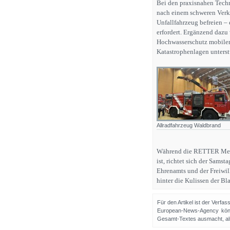
Bei den praxisnahen Techn
nach einem schweren Verke
Unfallfahrzeug befreien – 
erfordert. Ergänzend daz
Hochwasserschutz mobilen
Katastrophenlagen unters
Allradfahrzeug Waldbrand
Während die RETTER Messe
ist, richtet sich der Sams
Ehrenamts und der Freiwill
hinter die Kulissen der Bl
Für den Artikel ist der Verfa
European-News-Agency könn
Gesamt-Textes ausmacht, als 