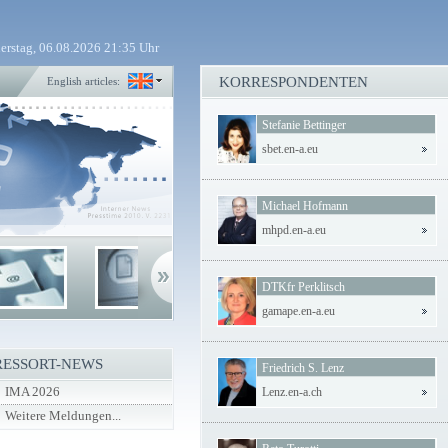
erstag, 06.08.2026 21:35 Uhr
KORRESPONDENTEN
English articles:
Stefanie Bettinger
sbet.en-a.eu
Michael Hofmann
mhpd.en-a.eu
DTKfr Perklitsch
gamape.en-a.eu
RESSORT-NEWS
Friedrich S. Lenz
IMA 2026
Lenz.en-a.ch
Weitere Meldungen...