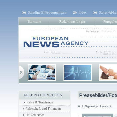
Ständige ENA-Journalisten
Index
Status-Abfra
Startseite
Redaktions-Login
Fotogaler
Pressebilder/Fot
ALLE NACHRICHTEN
Reise & Tourismus
1. Allgemeine Übersicht
Wirtschaft und Finanzen
Mixed News